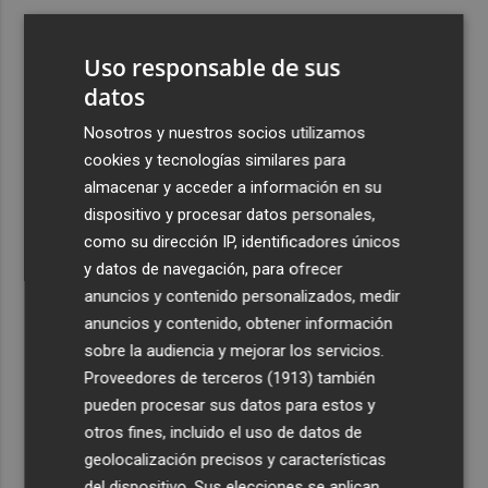
3
ViviFind, el buscador inmobiliario con IA surgido del
PCUMH, prepara sus primeras alianzas con el sector
Uso responsable de sus
4
datos
Castelló apuesta por convertir el eclipse en un referente
científico: recibirá a un gran equipo de expertos
Nosotros y nuestros socios utilizamos
5
El Villarreal anuncia a sus seis capitanes: Gerard
cookies y tecnologías similares para
Moreno, Foyth, Comesaña, Ayoze, Cardona y Logan
almacenar y acceder a información en su
Costa
dispositivo y procesar datos personales,
como su dirección IP, identificadores únicos
y datos de navegación, para ofrecer
anuncios y contenido personalizados, medir
anuncios y contenido, obtener información
sobre la audiencia y mejorar los servicios.
Recibe toda la actualidad de
Proveedores de terceros (1913)
también
Plaza Podcast en tu correo
pueden procesar sus datos para estos y
otros fines, incluido el uso de datos de
Quiero suscribirme
geolocalización precisos y características
del dispositivo. Sus elecciones se aplican