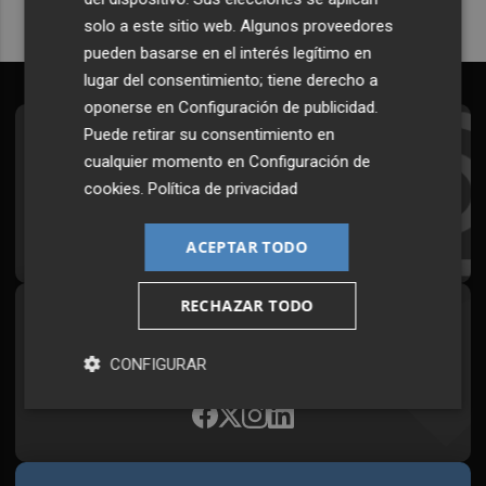
solo a este sitio web. Algunos proveedores
pueden basarse en el interés legítimo en
lugar del consentimiento; tiene derecho a
oponerse en
Configuración de publicidad
.
Puede retirar su consentimiento en
Suscríbete al Boletín
cualquier momento en
Configuración de
Todos los días a primera hora en tu email
cookies
.
Política de privacidad
¡Quiero suscribirme!
ACEPTAR TODO
RECHAZAR TODO
Síguenos en redes
Plaza Podcast, desde cualquier medio
CONFIGURAR