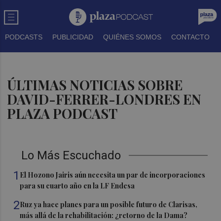
PODCASTS
PUBLICIDAD
QUIÉNES SOMOS
CONTACTO
ÚLTIMAS NOTICIAS SOBRE
DAVID-FERRER-LONDRES EN
PLAZA PODCAST
Lo Más Escuchado
1
El Hozono Jairis aún necesita un par de incorporaciones
para su cuarto año en la LF Endesa
2
Ruz ya hace planes para un posible futuro de Clarisas,
más allá de la rehabilitación: ¿retorno de la Dama?