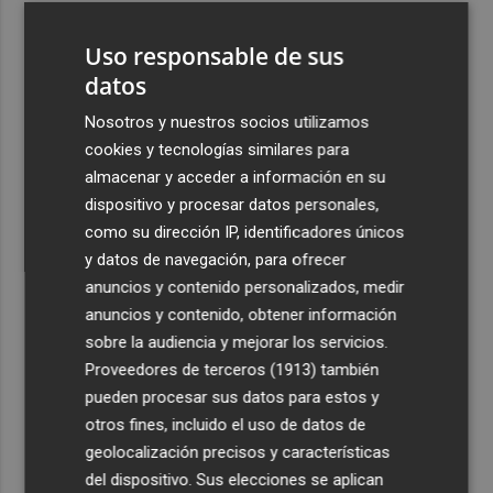
3
Pepelu: "Hasta la expulsión hemos trabajado como
Uso responsable de sus
hemos entrenado"
datos
4
Controlado el incendio en Sierra Engarcerán (Castellón)
Nosotros y nuestros socios utilizamos
cookies y tecnologías similares para
5
La capacidad de los modelos de IA para burlar la
almacenar y acceder a información en su
seguridad alarma a gobiernos y empresas
dispositivo y procesar datos personales,
como su dirección IP, identificadores únicos
y datos de navegación, para ofrecer
anuncios y contenido personalizados, medir
anuncios y contenido, obtener información
Recibe toda la actualidad de
sobre la audiencia y mejorar los servicios.
Proveedores de terceros (1913)
también
Plaza Podcast en tu correo
pueden procesar sus datos para estos y
Quiero suscribirme
otros fines, incluido el uso de datos de
geolocalización precisos y características
del dispositivo. Sus elecciones se aplican