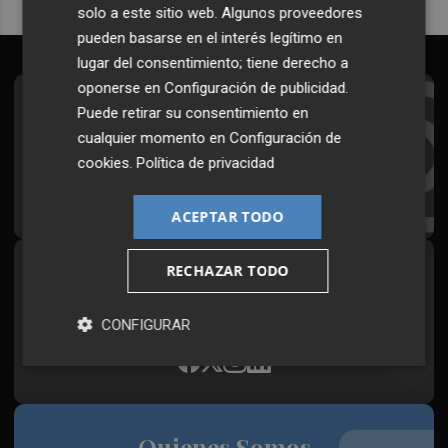
solo a este sitio web. Algunos proveedores
pueden basarse en el interés legítimo en
lugar del consentimiento; tiene derecho a
oponerse en
Configuración de publicidad
.
Suscríbete al Boletín
Puede retirar su consentimiento en
cualquier momento en
Configuración de
Todos los días a primera hora en tu email
cookies
.
Política de privacidad
¡Quiero suscribirme!
ACEPTAR TODO
RECHAZAR TODO
Síguenos en redes
Plaza Podcast, desde cualquier medio
CONFIGURAR
Quienes Somos