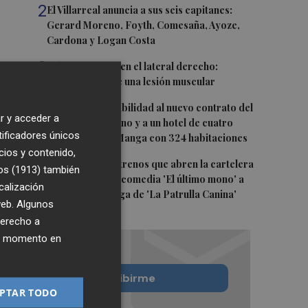
2
El Villarreal anuncia a sus seis capitanes:
Gerard Moreno, Foyth, Comesaña, Ayoze,
Cardona y Logan Costa
3
Más problemas en el lateral derecho:
Monferrer sufre una lesión muscular
4
San Javier da viabilidad al nuevo contrato del
r y acceder a
transporte urbano y a un hotel de cuatro
tificadores únicos
estrellas en La Manga con 324 habitaciones
cios y contenido,
5
Estos son los estrenos que abren la cartelera
os (1913)
también
en agosto: de la comedia 'El último mono' a
calización
una nueva entrega de 'La Patrulla Canina'
 web. Algunos
derecho a
ier momento en
Quiero suscribirme
PTAR TODO