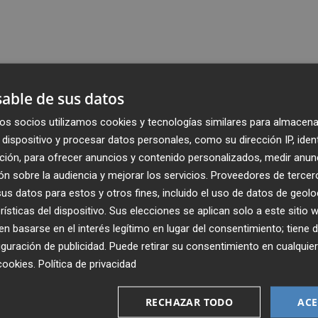
able de sus datos
os socios utilizamos cookies y tecnologías similares para almacena
dispositivo y procesar datos personales, como su dirección IP, iden
ción, para ofrecer anuncios y contenido personalizados, medir anun
n sobre la audiencia y mejorar los servicios.
Proveedores de tercer
s datos para estos y otros fines, incluido el uso de datos de geolo
rísticas del dispositivo. Sus elecciones se aplican solo a este sitio
 basarse en el interés legítimo en lugar del consentimiento; tiene 
guración de publicidad
. Puede retirar su consentimiento en cualqu
cookies
.
Política de privacidad
Recibe toda la actualidad de
Plaza Podcast en tu correo
RECHAZAR TODO
ACE