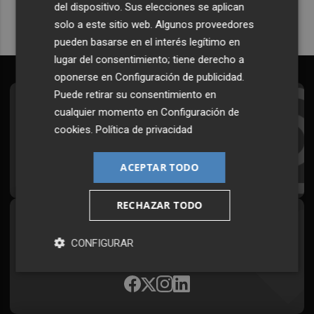
del dispositivo. Sus elecciones se aplican
solo a este sitio web. Algunos proveedores
pueden basarse en el interés legítimo en
lugar del consentimiento; tiene derecho a
oponerse en
Configuración de publicidad
.
Puede retirar su consentimiento en
Suscríbete al Boletín
cualquier momento en
Configuración de
cookies
.
Política de privacidad
Todos los días a primera hora en tu email
¡Quiero suscribirme!
ACEPTAR TODO
RECHAZAR TODO
Síguenos en redes
CONFIGURAR
Plaza Podcast, desde cualquier medio