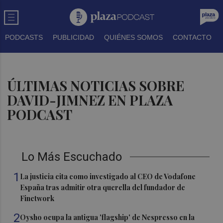
PODCASTS
PUBLICIDAD
QUIÉNES SOMOS
CONTACTO
ÚLTIMAS NOTICIAS SOBRE
DAVID-JIMNEZ EN PLAZA
PODCAST
Lo Más Escuchado
1
La justicia cita como investigado al CEO de Vodafone
España tras admitir otra querella del fundador de
Finetwork
2
Oysho ocupa la antigua 'flagship' de Nespresso en la