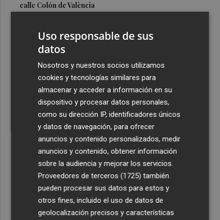
calle Colón de València
3
El Hospital del Vinalopó se consolida como referente en
Uso responsable de sus
la atención al nacimiento
datos
4
El proyecto 'Gramola' evalúa estrategias sostenibles
para reducir las alteraciones internas de la granada
Nosotros y nuestros socios utilizamos
mollar de Elche
cookies y tecnologías similares para
almacenar y acceder a información en su
5
El talento murciano conquista Cimeria: Dagnino ilustra
dispositivo y procesar datos personales,
'Aguas peligrosas' de Conan el Bárbaro
como su dirección IP, identificadores únicos
y datos de navegación, para ofrecer
anuncios y contenido personalizados, medir
anuncios y contenido, obtener información
sobre la audiencia y mejorar los servicios.
Recibe toda la actualidad de
Proveedores de terceros (1725)
también
Plaza Podcast en tu correo
pueden procesar sus datos para estos y
otros fines, incluido el uso de datos de
Quiero suscribirme
geolocalización precisos y características