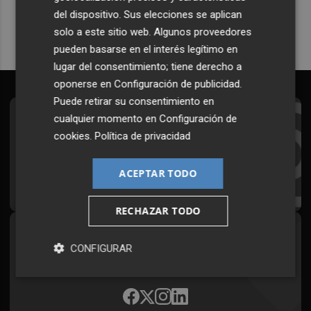
del dispositivo. Sus elecciones se aplican
solo a este sitio web. Algunos proveedores
pueden basarse en el interés legítimo en
lugar del consentimiento; tiene derecho a
oponerse en
Configuración de publicidad
.
Puede retirar su consentimiento en
cualquier momento en
Configuración de
Suscríbete al Boletín
cookies
.
Política de privacidad
Todos los días a primera hora en tu email
ACEPTAR TODO
¡Quiero suscribirme!
RECHAZAR TODO
Síguenos en redes
CONFIGURAR
Plaza Podcast, desde cualquier medio