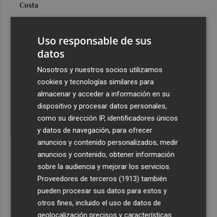
Costa
3
Más problemas en el lateral derecho: Monferrer sufre
una lesión muscular
Uso responsable de sus
4
datos
San Javier da viabilidad al nuevo contrato del transporte
urbano y a un hotel de cuatro estrellas en La Manga con
Nosotros y nuestros socios utilizamos
324 habitaciones
cookies y tecnologías similares para
5
Estos son los estrenos que abren la cartelera en agosto:
almacenar y acceder a información en su
de la comedia 'El último mono' a una nueva entrega de
dispositivo y procesar datos personales,
'La Patrulla Canina'
como su dirección IP, identificadores únicos
y datos de navegación, para ofrecer
anuncios y contenido personalizados, medir
anuncios y contenido, obtener información
sobre la audiencia y mejorar los servicios.
Proveedores de terceros (1913)
también
Recibe toda la actualidad de
pueden procesar sus datos para estos y
Plaza Podcast en tu correo
otros fines, incluido el uso de datos de
geolocalización precisos y características
Quiero suscribirme