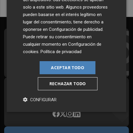
solo a este sitio web. Algunos proveedores
pueden basarse en el interés legítimo en
lugar del consentimiento; tiene derecho a
oponerse en
Configuración de publicidad
.
Puede retirar su consentimiento en
Suscríbete al Boletín
cualquier momento en
Configuración de
Todos los días a primera hora en tu email
cookies
.
Política de privacidad
¡Quiero suscribirme!
ACEPTAR TODO
RECHAZAR TODO
Síguenos en redes
Plaza Podcast, desde cualquier medio
CONFIGURAR