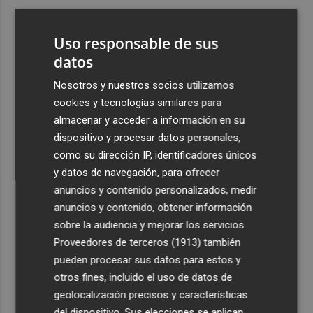
3
ViviFind, el buscador inmobiliario con IA surgido del
PCUMH, prepara sus primeras alianzas con el sector
Uso responsable de sus
4
datos
Castelló apuesta por convertir el eclipse en un referente
científico: recibirá a un gran equipo de expertos
Nosotros y nuestros socios utilizamos
5
El Villarreal anuncia a sus seis capitanes: Gerard
cookies y tecnologías similares para
Moreno, Foyth, Comesaña, Ayoze, Cardona y Logan
almacenar y acceder a información en su
Costa
dispositivo y procesar datos personales,
como su dirección IP, identificadores únicos
y datos de navegación, para ofrecer
anuncios y contenido personalizados, medir
anuncios y contenido, obtener información
sobre la audiencia y mejorar los servicios.
Recibe toda la actualidad de
Proveedores de terceros (1913)
también
Plaza Podcast en tu correo
pueden procesar sus datos para estos y
otros fines, incluido el uso de datos de
Quiero suscribirme
geolocalización precisos y características
del dispositivo. Sus elecciones se aplican