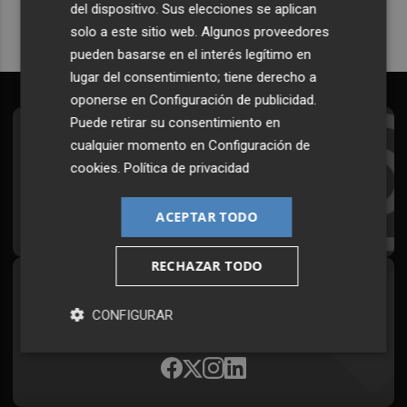
del dispositivo. Sus elecciones se aplican
solo a este sitio web. Algunos proveedores
pueden basarse en el interés legítimo en
lugar del consentimiento; tiene derecho a
oponerse en
Configuración de publicidad
.
Puede retirar su consentimiento en
Suscríbete al Boletín
cualquier momento en
Configuración de
cookies
.
Política de privacidad
Todos los días a primera hora en tu email
¡Quiero suscribirme!
ACEPTAR TODO
RECHAZAR TODO
Síguenos en redes
CONFIGURAR
Plaza Podcast, desde cualquier medio