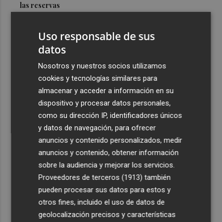
las reservas
3
La Diputación reduce en más de dos meses el tiempo
Uso responsable de sus
previsto de corte de la CV-560 por las obras del puente
de Càrcer
datos
4
Roig Arena estrena un festival de house de más de 10
Nosotros y nuestros socios utilizamos
horas con Folamour, Dan Shake o The Basement
cookies y tecnologías similares para
almacenar y acceder a información en su
5
Italia rechaza el ultimátum de España y no reevaluará la
dispositivo y procesar datos personales,
suspensión de Schengen hasta el 15 de agosto
como su dirección IP, identificadores únicos
y datos de navegación, para ofrecer
anuncios y contenido personalizados, medir
anuncios y contenido, obtener información
sobre la audiencia y mejorar los servicios.
Recibe toda la actualidad de
Proveedores de terceros (1913)
también
Plaza Podcast en tu correo
pueden procesar sus datos para estos y
otros fines, incluido el uso de datos de
Quiero suscribirme
geolocalización precisos y características