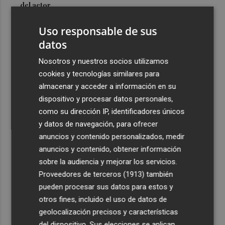
del actor
3
Mario Domínguez, a un paso del Excelsior Róterdam de
Uso responsable de sus
la Eredivisie
datos
4
Entidades del Camp d'Elx reclaman más protagonismo
Nosotros y nuestros socios utilizamos
en las fiestas para la Ufece y conciertos en valenciano
cookies y tecnologías similares para
5
El Ibex 35 sube un 2% la primera semana de agosto tras
almacenar y acceder a información en su
conquistar los históricos 20.000 puntos
dispositivo y procesar datos personales,
como su dirección IP, identificadores únicos
y datos de navegación, para ofrecer
anuncios y contenido personalizados, medir
anuncios y contenido, obtener información
sobre la audiencia y mejorar los servicios.
Recibe toda la actualidad de
Proveedores de terceros (1913)
también
Plaza Podcast en tu correo
pueden procesar sus datos para estos y
otros fines, incluido el uso de datos de
Quiero suscribirme
geolocalización precisos y características
del dispositivo. Sus elecciones se aplican