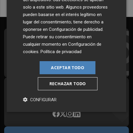
solo a este sitio web. Algunos proveedores
pueden basarse en el interés legítimo en
lugar del consentimiento; tiene derecho a
oponerse en
Configuración de publicidad
.
Puede retirar su consentimiento en
Suscríbete al Boletín
cualquier momento en
Configuración de
Todos los días a primera hora en tu email
cookies
.
Política de privacidad
¡Quiero suscribirme!
ACEPTAR TODO
RECHAZAR TODO
Síguenos en redes
Plaza Podcast, desde cualquier medio
CONFIGURAR