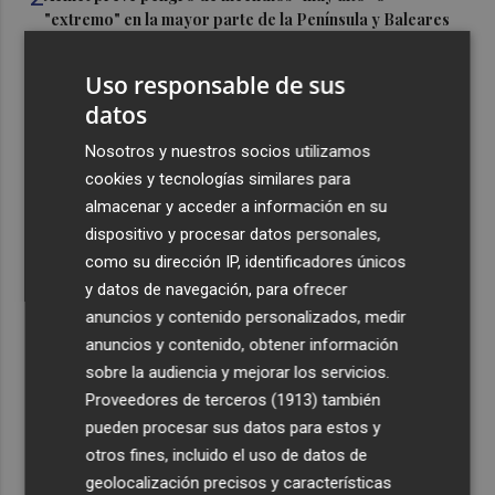
"extremo" en la mayor parte de la Península y Baleares
el día del eclipse
Uso responsable de sus
3
Company: “Estamos comenzando a ver el equipo que
datos
queremos ver en la Liga”
4
Nosotros y nuestros socios utilizamos
Ocho helicópteros, un avión y más de 100 brigadas se
movilizan en Moratalla por un incendio forestal
cookies y tecnologías similares para
almacenar y acceder a información en su
5
Jorge Martín suma su tercera victoria 'sprint' del año y
dispositivo y procesar datos personales,
es más líder
como su dirección IP, identificadores únicos
y datos de navegación, para ofrecer
anuncios y contenido personalizados, medir
anuncios y contenido, obtener información
sobre la audiencia y mejorar los servicios.
Recibe toda la actualidad de
Proveedores de terceros (1913)
también
pueden procesar sus datos para estos y
Plaza Podcast en tu correo
otros fines, incluido el uso de datos de
Quiero suscribirme
geolocalización precisos y características