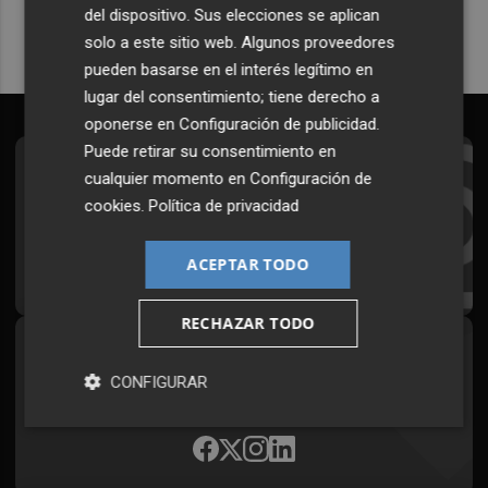
del dispositivo. Sus elecciones se aplican
solo a este sitio web. Algunos proveedores
pueden basarse en el interés legítimo en
lugar del consentimiento; tiene derecho a
oponerse en
Configuración de publicidad
.
Puede retirar su consentimiento en
Suscríbete al Boletín
cualquier momento en
Configuración de
cookies
.
Política de privacidad
Todos los días a primera hora en tu email
ACEPTAR TODO
¡Quiero suscribirme!
RECHAZAR TODO
Síguenos en redes
CONFIGURAR
Plaza Podcast, desde cualquier medio