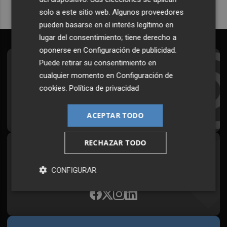
solo a este sitio web. Algunos proveedores
pueden basarse en el interés legítimo en
lugar del consentimiento; tiene derecho a
oponerse en
Configuración de publicidad
.
Puede retirar su consentimiento en
Suscríbete al Boletín
cualquier momento en
Configuración de
Todos los días a primera hora en tu email
cookies
.
Política de privacidad
¡Quiero suscribirme!
ACEPTAR TODO
RECHAZAR TODO
Síguenos en redes
Plaza Podcast, desde cualquier medio
CONFIGURAR