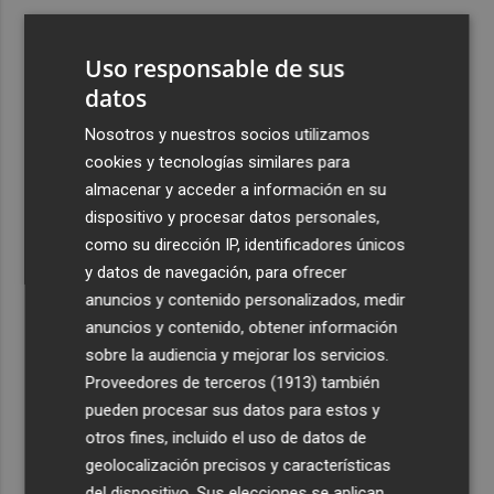
3
El Villarreal cierra la pretemporada con buenas
sensaciones y Ayoze como goleador
Uso responsable de sus
4
datos
Más de medio millar de festeros de Ufece se reivindican
en el pregón en Elche: "se nota, se siente, el campo está
Nosotros y nuestros socios utilizamos
presente"
cookies y tecnologías similares para
5
Cuenta atrás para el Rototom, un festival que hace de la
almacenar y acceder a información en su
diversidad su "seña de identidad"
dispositivo y procesar datos personales,
como su dirección IP, identificadores únicos
y datos de navegación, para ofrecer
anuncios y contenido personalizados, medir
anuncios y contenido, obtener información
sobre la audiencia y mejorar los servicios.
Recibe toda la actualidad de
Proveedores de terceros (1913)
también
Plaza Podcast en tu correo
pueden procesar sus datos para estos y
otros fines, incluido el uso de datos de
Quiero suscribirme
geolocalización precisos y características
del dispositivo. Sus elecciones se aplican