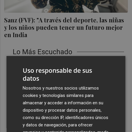
Sanz (FVF): "A través del deporte, las niñas
y los niños pueden tener un futuro mejor
en India
Lo Más Escuchado
1
Castelló apuesta por convertir el eclipse en un referente
Uso responsable de sus
científico: recibirá a un gran equipo de expertos
datos
2
El Villarreal anuncia a sus seis capitanes: Gerard
Moreno, Foyth, Comesaña, Ayoze, Cardona y Logan
Nosotros y nuestros socios utilizamos
Costa
cookies y tecnologías similares para
almacenar y acceder a información en su
3
Más problemas en el lateral derecho: Monferrer sufre
dispositivo y procesar datos personales,
una lesión muscular
como su dirección IP, identificadores únicos
4
San Javier da viabilidad al nuevo contrato del transporte
y datos de navegación, para ofrecer
urbano y a un hotel de cuatro estrellas en La Manga con