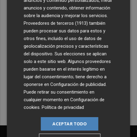
anuncios y contenido personalizados, medir
324 habitaciones
anuncios y contenido, obtener información
5
sobre la audiencia y mejorar los servicios.
Estos son los estrenos que abren la cartelera en agosto:
de la comedia 'El último mono' a una nueva entrega de
Proveedores de terceros (1913)
también
'La Patrulla Canina'
pueden procesar sus datos para estos y
otros fines, incluido el uso de datos de
geolocalización precisos y características
del dispositivo. Sus elecciones se aplican
solo a este sitio web. Algunos proveedores
pueden basarse en el interés legítimo en
Recibe toda la actualidad de
lugar del consentimiento; tiene derecho a
Plaza Podcast en tu correo
oponerse en
Configuración de publicidad
.
Puede retirar su consentimiento en
Quiero suscribirme
cualquier momento en
Configuración de
cookies
.
Política de privacidad
ACEPTAR TODO