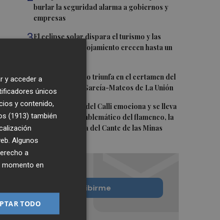
burlar la seguridad alarma a gobiernos y
empresas
3
El eclipse solar dispara el turismo y las
búsquedas de alojamiento crecen hasta un
500%
4
El cubano Papillo triunfa en el certamen del
r y acceder a
Trovo Pascual García-Mateos de La Unión
tificadores únicos
cios y contenido,
5
El cantaor Rafa del Calli emociona y se lleva
os (1913)
también
el trofeo más emblemático del flamenco, la
calización
Lámpara Minera del Cante de las Minas
 web. Algunos
derecho a
ier momento en
Quiero suscribirme
PTAR TODO