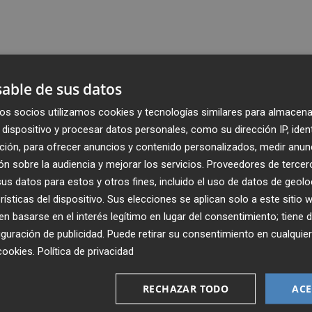
able de sus datos
os socios utilizamos cookies y tecnologías similares para almacena
dispositivo y procesar datos personales, como su dirección IP, iden
ción, para ofrecer anuncios y contenido personalizados, medir anun
n sobre la audiencia y mejorar los servicios.
Proveedores de tercer
s datos para estos y otros fines, incluido el uso de datos de geolo
rísticas del dispositivo. Sus elecciones se aplican solo a este sitio
 basarse en el interés legítimo en lugar del consentimiento; tiene 
guración de publicidad
. Puede retirar su consentimiento en cualqu
Recibe toda la actualidad de
cookies
.
Política de privacidad
Plaza Podcast en tu correo
RECHAZAR TODO
ACE