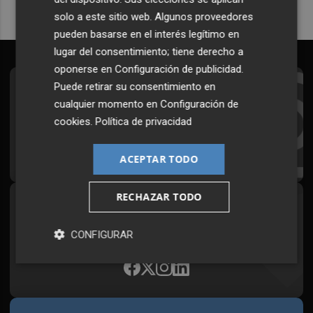
solo a este sitio web. Algunos proveedores
pueden basarse en el interés legítimo en
lugar del consentimiento; tiene derecho a
oponerse en
Configuración de publicidad
.
Puede retirar su consentimiento en
Suscríbete al Boletín
cualquier momento en
Configuración de
Todos los días a primera hora en tu email
cookies
.
Política de privacidad
¡Quiero suscribirme!
ACEPTAR TODO
RECHAZAR TODO
Síguenos en redes
Plaza Podcast, desde cualquier medio
CONFIGURAR