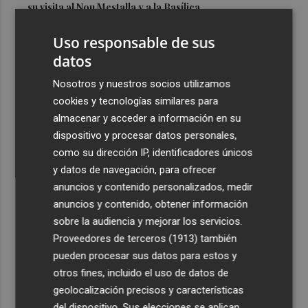
su visita al Nou Mestalla y a la Basílica
3
Torrent sancionará a particulares y empresas con hasta
Uso responsable de sus
2.000 euros por vertidos ilegales en la vía pública
datos
4
La Diputación abona los 300.000 euros que han servido
Nosotros y nuestros socios utilizamos
para restaurar el campanario de la Colegiata de Gandia
cookies y tecnologías similares para
5
La Pobla de Farnals suma nuevos servicios de
almacenar y acceder a información en su
proximidad al espacio público
dispositivo y procesar datos personales,
como su dirección IP, identificadores únicos
y datos de navegación, para ofrecer
anuncios y contenido personalizados, medir
anuncios y contenido, obtener información
sobre la audiencia y mejorar los servicios.
Recibe toda la actualidad de
Proveedores de terceros (1913)
también
Plaza Podcast en tu correo
pueden procesar sus datos para estos y
otros fines, incluido el uso de datos de
Quiero suscribirme
geolocalización precisos y características
del dispositivo. Sus elecciones se aplican