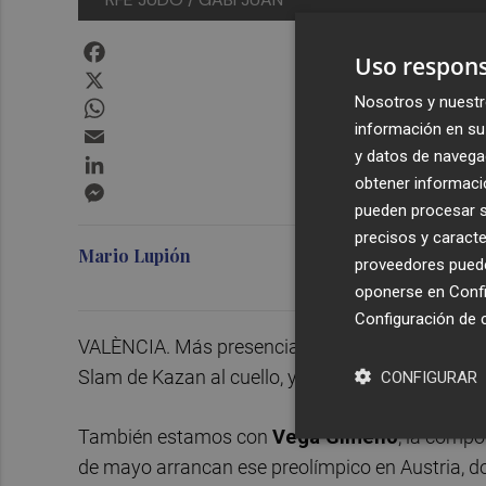
Facebook
Uso respons
X
Nosotros y nuestr
WhatsApp
información en su 
Email
y datos de navega
LinkedIn
obtener informació
Messenger
pueden procesar su
precisos y caracte
Mario Lupión
proveedores pueden
oponerse en
Confi
Configuración de 
VALÈNCIA. Más presencias para Tokio. Hablar
Slam de Kazan al cuello, ya tiene el billete olím
CONFIGURAR
También estamos con
Vega Gimeno
, la compo
de mayo arrancan ese preolímpico en Austria, do