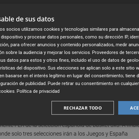
able de sus datos
os socios utilizamos cookies y tecnologías similares para almacena
dispositivo y procesar datos personales, como su dirección IP, iden
ción, para ofrecer anuncios y contenido personalizados, medir anun
n sobre la audiencia y mejorar los servicios.
Proveedores de tercer
s datos para estos y otros fines, incluido el uso de datos de geolo
rísticas del dispositivo. Sus elecciones se aplican solo a este sitio
Publicado: 17/05/2021 ·
08:1
 basarse en el interés legítimo en lugar del consentimiento; tiene 
Actualizado: 17/05/2021 · 1
guración de publicidad
. Puede retirar su consentimiento en cualqu
cookies
.
Política de privacidad
emos con
Ana Pérez Box
, que con su bronce en el Grand
pico prácticamente en la mano.
RECHAZAR TODO
ACE
nente FER de la selección española de basket 3x3. A final
nde solo tres selecciones irán a los Juegos y España