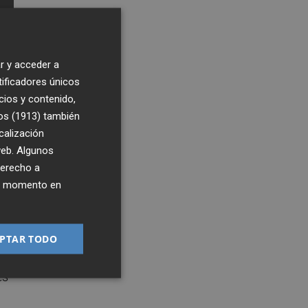
r y acceder a
tificadores únicos
cios y contenido,
os (1913)
también
calización
 web. Algunos
1
derecho a
8:48
ier momento en
PTAR TODO
es