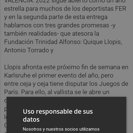
VALÈNCIA. 2022 sigue abierto como un año
estrella para muchos de los deportistas FER
y en la segunda parte de esta entrega
hablamos con tres grandes promesas -y
también realidades- que atesora la
Fundación Trinidad Alfonso: Quique Llopis,
Antonio Torrado y
Llopis afronta este próximo fin de semana en
Karlsruhe el primer evento del año, pero
entre ceja y ceja tiene disputar los Juegos de
París. Para ello, al vallista se le abre un
calendario de citas marcadas y tiene
presente el recuerdo de un 2021 que, por la
Uso responsable de sus
lesión en los isquios que sufrió en el
datos
Campeonato de España de Getafe, le privó
Nosotros y nuestros socios utilizamos