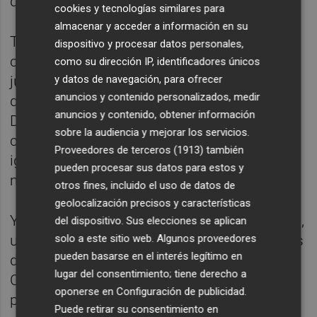
de estar en Tokio.
cookies y tecnologías similares para
almacenar y acceder a información en su
También de Juegos Olímpicos hablamos
dispositivo y procesar datos personales,
con Antonio Torrado, el joven regatista que,
como su dirección IP, identificadores únicos
y datos de navegación, para ofrecer
junto a su dupla Andrés Barrios, también
anuncios y contenido personalizados, medir
quiere dar la campanada en 2024. Tiene a
anuncios y contenido, obtener información
Diego Botín como gran rival, pero también
sobre la audiencia y mejorar los servicios.
como modelo, y en su caso el calendario es
Proveedores de terceros (1913)
también
igualmente movido alrededor de todo el
pueden procesar sus datos para estos y
mundo.
otros fines, incluido el uso de datos de
geolocalización precisos y características
Y cerramos el capítulo de hoy con Sara Micó,
del dispositivo. Sus elecciones se aplican
solo a este sitio web. Algunos proveedores
un auténtico diamante en bruto en las largas
pueden basarse en el interés legítimo en
distancias de la piscina y las aguas abiertas.
lugar del consentimiento; tiene derecho a
Con solo 16 años, es una de las favoritas
oponerse en
Configuración de publicidad
.
para el Campeonato de España junior de
Puede retirar su consentimiento en