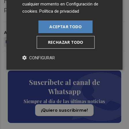
natación que se celebra en Barcelona este
cualquier momento en
Configuración de
próximo fin semana.
cookies
.
Política de privacidad
ACEPTAR TODO
ARCHIVADO EN
PROYECTO FER
RECHAZAR TODO
FUNDACIÓN TRINIDAD ALFONSO
A PIE DE PODIO
CONFIGURAR
Lo Más Escuchado
Suscríbete al canal de
Whatsapp
Siempre al día de las últimas noticias
¡Quiero suscribirme!