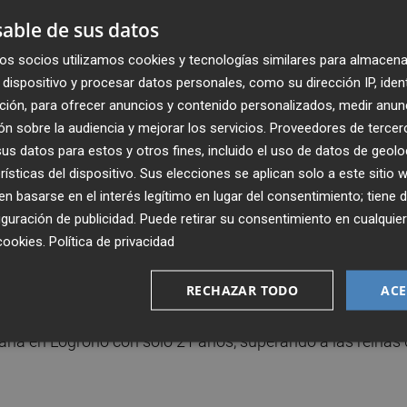
able de sus datos
os socios utilizamos cookies y tecnologías similares para almacena
dispositivo y procesar datos personales, como su dirección IP, iden
ción, para ofrecer anuncios y contenido personalizados, medir anun
n sobre la audiencia y mejorar los servicios.
Proveedores de tercer
s datos para estos y otros fines, incluido el uso de datos de geolo
rísticas del dispositivo. Sus elecciones se aplican solo a este sitio
 basarse en el interés legítimo en lugar del consentimiento; tiene 
guración de publicidad
. Puede retirar su consentimiento en cualqu
Publicado: 19/12/2022 ·
13:2
Actualizado: 20/12/2022 · 1
cookies
.
Política de privacidad
n el final de año del Proyecto FER. En el episodio de hoy
RECHAZAR TODO
ACE
a veda del relevo generacional en el tiro olímpico de Españ
a en Logroño con solo 21 años, superando a las reinas 