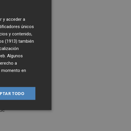
r y acceder a
tificadores únicos
cios y contenido,
os (1913)
también
calización
 web. Algunos
derecho a
ier momento en
5
9:06
,
PTAR TODO
a.
de