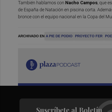
También hablamos con
Nacho Campos
, que e
de España de Natación en piscina corta. Además
bronce con el equipo nacional en la Copa del M
ARCHIVADO EN
A PIE DE PODIO
PROYECTO FER
PO
Suscríbete al Boletín