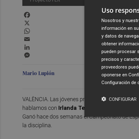
Uso respons
Facebook
Nosotros y nuestr
X
información en su 
WhatsApp
y datos de navega
Email
obtener informació
LinkedIn
pueden procesar su
Messenger
precisos y caracte
proveedores pueden
Mario Lupión
oponerse en
Confi
Configuración de 
VALÈNCIA. Las jóvenes promesas, protagonistas e
CONFIGURAR
hablamos con
Irlanda Teresa Mira
, que abre l
Ganó hace dos semanas el Campeonato de Españ
la disciplina.