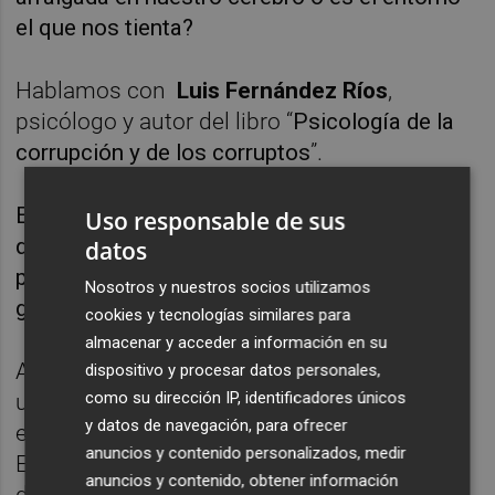
el que nos tienta?
Hablamos con
Luis Fernández Ríos
,
psicólogo y autor del libro “
Psicología de la
corrupción y de los corruptos
”.
El psicólogo Fernández Ríos, nos argumenta
Uso responsable de sus
que hasta la fecha no se han encontrado
datos
pruebas concluyentes de una predisposición
Nosotros y nuestros socios utilizamos
genética hacia la corrupción.
cookies y tecnologías similares para
almacenar y acceder a información en su
Afirma que la corrupción es principalmente
dispositivo y procesar datos personales,
como su dirección IP, identificadores únicos
una conducta aprendida, influenciada por el
y datos de navegación, para ofrecer
entorno social y político de una persona.
anuncios y contenido personalizados, medir
Enfatiza que los corruptos tienden a carecer
anuncios y contenido, obtener información