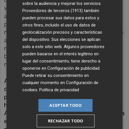
de emociones morales como culpa y
sobre la audiencia y mejorar los servicios.
vergüenza, lo que les permite justificar sus
Proveedores de terceros (1913)
también
acciones de manera egoísta y sin
pueden procesar sus datos para estos y
preocuparse por las consecuencias
otros fines, incluido el uso de datos de
negativas para los demás. Además, describe
geolocalización precisos y características
del dispositivo. Sus elecciones se aplican
a los corruptos como individuos
solo a este sitio web. Algunos proveedores
manipuladores, fríos e impulsivos, con una
pueden basarse en el interés legítimo en
búsqueda de poder y reconocimiento
lugar del consentimiento; tiene derecho a
materialista.
oponerse en
Configuración de publicidad
.
Puede retirar su consentimiento en
A pesar de los numerosos escándalos de
cualquier momento en
Configuración de
corrupción que han sacudido a España en el
cookies
.
Política de privacidad
pasado, Fernández duda de que la sociedad
haya aprendido realmente de ellos.
ACEPTAR TODO
Argumenta que la dinámica política en España
está intrínsecamente enferma y que se
RECHAZAR TODO