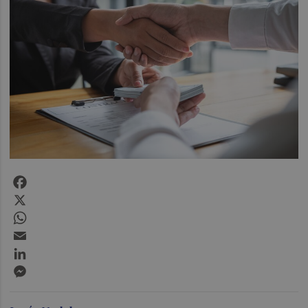
Facebook
X
WhatsApp
Email
LinkedIn
Messenger