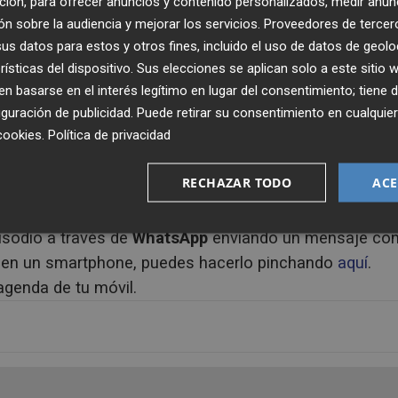
ción, para ofrecer anuncios y contenido personalizados, medir anun
n sobre la audiencia y mejorar los servicios.
Proveedores de tercer
s datos para estos y otros fines, incluido el uso de datos de geolo
rísticas del dispositivo. Sus elecciones se aplican solo a este sitio
 basarse en el interés legítimo en lugar del consentimiento; tiene 
guración de publicidad
. Puede retirar su consentimiento en cualqu
cookies
.
Política de privacidad
Publicado: 10/10/2019 ·
03:0
RECHAZAR TODO
ACE
Actualizado: 29/01/2024 · 1
isodio a través de
WhatsApp
enviando un mensaje co
s en un smartphone, puedes hacerlo pinchando
aquí
.
agenda de tu móvil.