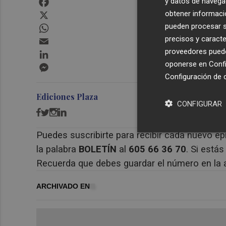
y datos de navega
X
obtener informació
WhatsApp
pueden procesar su
Email
precisos y caracte
proveedores pueden
LinkedIn
oponerse en
Confi
Messenger
Configuración de 
Ediciones Plaza
CONFIGURAR
Puedes suscribirte para recibir cada nuevo ep
la palabra
BOLETÍN
al
605 66 36 70
. Si está
Recuerda que debes guardar el número en la 
ARCHIVADO EN