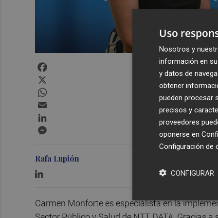
Uso respons
Nosotros y nuestr
información en su 
Facebook
y datos de navega
X
obtener informació
WhatsApp
pueden procesar su
Email
precisos y caracte
LinkedIn
proveedores pueden
Messenger
oponerse en
Confi
Configuración de 
Rafa Lupión
CONFIGURAR
Carmen Monforte es especialista en la implement
Sector Público y Salud de NTT DATA. Gracias a 