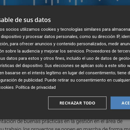
able de sus datos
os socios utilizamos cookies y tecnologías similares para almacena
dispositivo y procesar datos personales, como su dirección IP, iden
ción, para ofrecer anuncios y contenido personalizados, medir anun
n sobre la audiencia y mejorar los servicios.
Proveedores de tercer
s datos para estos y otros fines, incluido el uso de datos de geolo
rísticas del dispositivo. Sus elecciones se aplican solo a este sitio
 basarse en el interés legítimo en lugar del consentimiento; tiene 
guración de publicidad
. Puede retirar su consentimiento en cualqu
cookies
.
Política de privacidad
Publicado: 27/11/2023 ·
08:3
RECHAZAR TODO
ACE
Actualizado: 12/11/2025 · 1
ación de buenas prácticas en la gestión en el área de
su trabajo, los proyectos se ponen en marcha de forma m