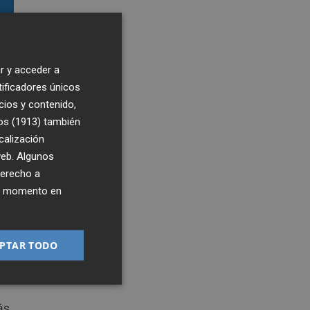
r y acceder a
tificadores únicos
cios y contenido,
os (1913)
también
calización
 web. Algunos
derecho a
ier momento en
0
PTAR TODO
3:38
ás