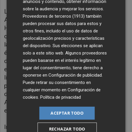
anuncios y contenido, obtener información
sobre la audiencia y mejorar los servicios.
La versión de los diarios de una adolescente,
Proveedores de terceros (1913)
también
Ana Frank, empezó a contar, al menos para
pueden procesar sus datos para estos y
Hollywood, el crimen colectivo. Nada menos
otros fines, incluido el uso de datos de
que en 1959, casi 15 años después del fin de
geolocalización precisos y características
la guerra. Después llegarían otros grandes
del dispositivo. Sus elecciones se aplican
éxitos, como la serie Holocausto, en 1978. Y
solo a este sitio web. Algunos proveedores
después el Schindler de Spielberg. Pero hoy
pueden basarse en el interés legítimo en
lugar del consentimiento; tiene derecho a
en día, el género sigue sin agotarse, ni en
oponerse en
Configuración de publicidad
.
literatura ni en cine: El hijo de Saúl, una
Puede retirar su consentimiento en
película húngara que muestra de manera
cualquier momento en
Configuración de
descarnada la cotidianeidad de los hornos de
cookies
.
Política de privacidad
Auschwitz, el día a día entre el horror, triunfó
en los cines hace muy poco.
ACEPTAR TODO
Incluso el cine español ha retratado
RECHAZAR TODO