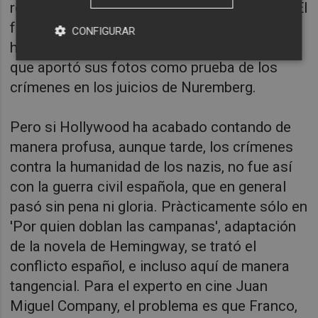
recientemente los campos de exterminio en El
fotógrafo de Mauthausen, que cuenta la
CONFIGURAR
historia real de Francesc Boix, un republicano
que aportó sus fotos como prueba de los
crímenes en los juicios de Nuremberg.
Pero si Hollywood ha acabado contando de
manera profusa, aunque tarde, los crímenes
contra la humanidad de los nazis, no fue así
con la guerra civil española, que en general
pasó sin pena ni gloria. Pràcticamente sólo en
'Por quien doblan las campanas', adaptación
de la novela de Hemingway, se trató el
conflicto español, e incluso aquí de manera
tangencial. Para el experto en cine Juan
Miguel Company, el problema es que Franco,