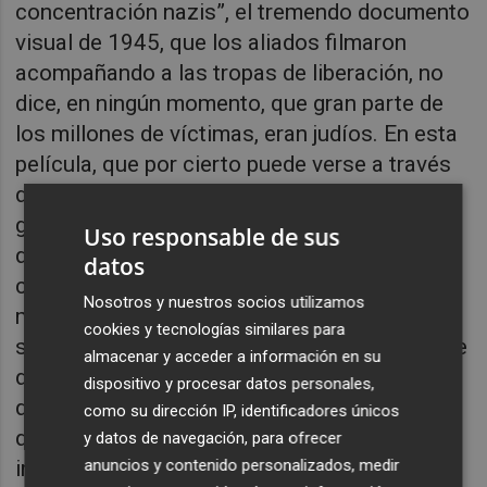
concentración nazis”, el tremendo documento
visual de 1945, que los aliados filmaron
acompañando a las tropas de liberación, no
dice, en ningún momento, que gran parte de
los millones de víctimas, eran judíos. En esta
película, que por cierto puede verse a través
de Netflix, puede comprobarse esto: los
gaseados, los cuerpos enterrados o
Uso responsable de sus
quemados, no pertenecían a ninguna etnia,
datos
cultura o religión. la barbarie fue ejercida de
Nosotros y nuestros socios utilizamos
manera indiscriminada, y en ningún momento
cookies y tecnologías similares para
se dice se enuncia, se remarca que gran parte
almacenar y acceder a información en su
de las víctimas fueran judíos. Y nadie se
dispositivo y procesar datos personales,
quejó. Tuvo que pasar unos años, para que lo
como su dirección IP, identificadores únicos
que fue una matanza étnica dejara de ser
y datos de navegación, para ofrecer
anuncios y contenido personalizados, medir
invisible.