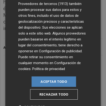
hasta que en su intersección encuentran el
Proveedores de terceros (1913)
también
éxito común. La labor de Laura, Alessando y
pueden procesar sus datos para estos y
María José es vital para que la travesía
otros fines, incluido el uso de datos de
común abra un abanico de posibilidades
geolocalización precisos y características
del dispositivo. Sus elecciones se aplican
infinitas.
solo a este sitio web. Algunos proveedores
pueden basarse en el interés legítimo en
lugar del consentimiento; tiene derecho a
ARCHIVADO EN
PÓDCAST
oponerse en
Configuración de publicidad
.
Puede retirar su consentimiento en
Lo Más Escuchado
cualquier momento en
Configuración de
cookies
.
Política de privacidad
Suscríbete al canal de
ACEPTAR TODO
Whatsapp
RECHAZAR TODO
Siempre al día de las últimas noticias
¡Quiero suscribirme!