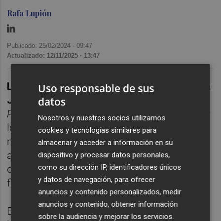
Rafa Lupión
Publicado: 25/02/2024 ·
09:47
Actualizado: 12/11/2025 · 13:47
Laura Pedescoll
,
Alessandro Scarfía
y
María
Uso responsable de sus
José Mancebo
forman parte del equipo de
datos
People
de NTT DATA. Se dedican a encontrar
Nosotros y nuestros socios utilizamos
los mejores candidatos, a ubicarles en el
cookies y tecnologías similares para
mejor sitio dentro de la compañía y
almacenar y acceder a información en su
acompañarles en su camino, con el objetivo
dispositivo y procesar datos personales,
como su dirección IP, identificadores únicos
de crear las mejores condiciones para que
y datos de navegación, para ofrecer
fluyan el talento y la innovación.
anuncios y contenido personalizados, medir
anuncios y contenido, obtener información
Empresas y personas recorren sus caminos
sobre la audiencia y mejorar los servicios.