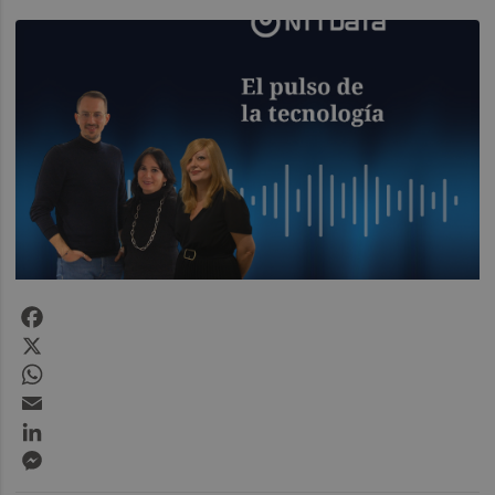
Facebook
X
WhatsApp
Email
LinkedIn
Messenger