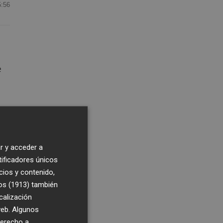
5:56
e
ar
r y acceder a
tificadores únicos
cios y contenido,
os (1913)
también
calización
tas
 web. Algunos
s
derecho a