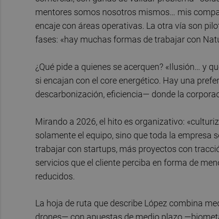
mentores somos nosotros mismos… mis compañero
encaje con áreas operativas. La otra vía son pil
fases: «hay muchas formas de trabajar con Na
¿Qué pide a quienes se acerquen? «Ilusión… y 
si encajan con el core energético. Hay una prefer
descarbonización, eficiencia— donde la corporaci
Mirando a 2026, el hito es organizativo: «cultur
solamente el equipo, sino que toda la empresa s
trabajar con startups, más proyectos con tracc
servicios que el cliente perciba en forma de me
reducidos.
La hoja de ruta que describe López combina med
drones— con apuestas de medio plazo —biometa