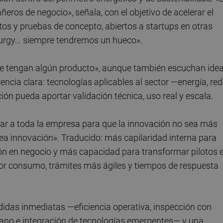
s de negocio», señala, con el objetivo de acelerar el
otos y pruebas de concepto, abiertos a startups en otras
turgy… siempre tendremos un hueco».
que tengan algún producto», aunque también escuchan ide
encia clara: tecnologías aplicables al sector —energía, red
ón pueda aportar validación técnica, uso real y escala.
izar a toda la empresa para que la innovación no sea más
ea innovación». Traducido: más capilaridad interna para
ión en negocio y más capacidad para transformar pilotos 
nor consumo, trámites más ágiles y tiempos de respuesta
idas inmediatas —eficiencia operativa, inspección con
no e integración de tecnologías emergentes— y una