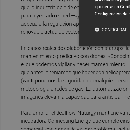
oponerse en
Confi
que la industria deje de emitir emisiones con u
Configuración de 
para inyectarlo en red —«ya hemos comprobado q
adecúa a la regulación aplicable y a la apuesta e
CONFIGURAR
renovable actúa de vector de transición para reduc
En casos reales de colaboración con startups, la
mantenimiento predictivo con drones. «Conocim
el que podemos vigilar y hacer mantenimiento… de
que antes lo teníamos que hacer con helicóptero
(«anteponemos la seguridad de cualquier persona»
metodología a redes de gas. La automatización d
imágenes elevan la capacidad para anticipar inc
Para ampliar el dealflow, Naturgy mantiene varia
incubadora Connecting Energy, que cumple cinco
comercial, con ganas de validar problema–soluci