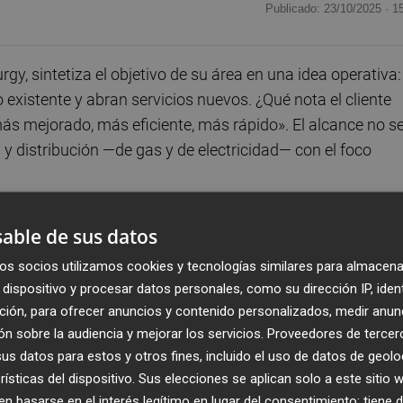
Publicado: 23/10/2025 ·
1
y, sintetiza el objetivo de su área en una idea operativa:
 existente y abran servicios nuevos. ¿Qué nota el cliente
más mejorado, más eficiente, más rápido». El alcance no s
n y distribución —de gas y de electricidad— con el foco
mpieza por lo básico: «la medida que más te ahorra es apag
able de sus datos
e con cambios estructurales que la compañía impulsa para
os socios utilizamos cookies y tecnologías similares para almacena
energía renovable en el mix, electrificación donde aporte
dispositivo y procesar datos personales, como su dirección IP, iden
o) para procesos que la electricidad no cubre bien.
ción, para ofrecer anuncios y contenido personalizados, medir anun
n sobre la audiencia y mejorar los servicios.
Proveedores de tercer
gas natural, pero fabricado de una manera ecológica», a
s datos para estos y otros fines, incluido el uso de datos de geolo
gmática: descarbonización industrial donde se requieren al
rísticas del dispositivo. Sus elecciones se aplican solo a este sitio
iguen descarbonizarse con la electricidad… conseguimo
 basarse en el interés legítimo en lugar del consentimiento; tiene 