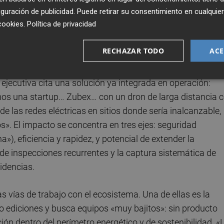
guración de publicidad
. Puede retirar su consentimiento en cualqu
n gas que es completamente renovable». Naturgy trabaja
cookies
.
Política de privacidad
ue lo podemos incluso inyectar en red»—, a la vez que s
statal por nuevas plantas de producción. La tesis: el gas
RECHAZAR TODO
ACE
ir emisiones en sectores difíciles de electrificar.
 ejecutiva cita una solución ya integrada en operación:
os una startup… Zubex… con un dron de larga distancia 
 las redes eléctricas en sitios donde sería inalcanzable,
s». El impacto se concentra en tres ejes: seguridad
), eficiencia y rapidez, y potencial de extender la
e inspecciones recurrentes y la captura sistemática de
idencias.
s vías de trabajo con el ecosistema. Una de ellas es la
 ediciones y busca equipos «muy bajitos»: sin producto
ón dentro del perímetro energético y de sostenibilidad. «