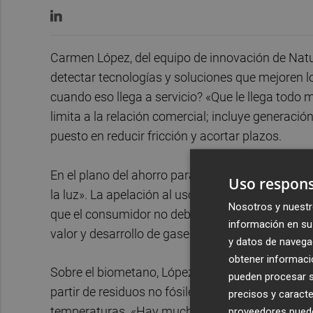
Carmen López, del equipo de innovación de Naturg
detectar tecnologías y soluciones que mejoren lo
cuando eso llega a servicio? «Que le llega todo 
limita a la relación comercial; incluye generació
puesto en reducir fricción y acortar plazos.
En el plano del ahorro para el usuario, López e
Uso respons
la luz». La apelación al uso responsable conviv
Nosotros y nuestr
que el consumidor no deba gestionar tanto: más 
información en su 
valor y desarrollo de gases renovables (biometan
y datos de navega
obtener informació
Sobre el biometano, López lo describe como «el 
pueden procesar su
partir de residuos no fósiles. Su función es pra
precisos y caracte
temperaturas. «Hay muchos hornos que no cons
proveedores pueden