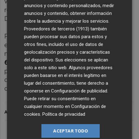
valencianismo en vena. Desde los
anuncios y contenido personalizados, medir
respectivos domicilios de cada tertuliano.
anuncios y contenido, obtener información
Dirigido y presentado por
Paco Polit
.
sobre la audiencia y mejorar los servicios.
Proveedores de terceros (1913)
también
Puedes
suscribirte
para recibir cada nuevo
pueden procesar sus datos para estos y
episodio a través de WhatsApp enviando un
otros fines, incluido el uso de datos de
geolocalización precisos y características
mensaje con el texto
VEUS FE CE
al
del dispositivo. Sus elecciones se aplican
605.66.36.70.
Si estás en un smartphone,
solo a este sitio web. Algunos proveedores
puedes hacerlo pinchando
aquí
. Recuerda
pueden basarse en el interés legítimo en
que debes guardar el número en la agenda
lugar del consentimiento; tiene derecho a
de tu móvil.
oponerse en
Configuración de publicidad
.
Puede retirar su consentimiento en
cualquier momento en
Configuración de
ARCHIVADO EN
cookies
.
Política de privacidad
Lo Más Escuchado
ACEPTAR TODO