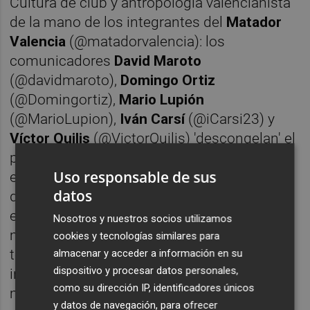
Cultura de club y antropología valencianista
de la mano de los integrantes del
Matador
Valencia
(@matadorvalencia): los
comunicadores
David Maroto
(@davidmaroto),
Domingo Ortiz
(@Domingortiz),
Mario Lupión
(@MarioLupion),
Iván Carsí
(@iCarsi23) y
Víctor Quilis
(@VictorQuilis) 'descongelan' el
programa de radio por unas horas, destapan
Uso responsable de sus
el tarro de las esencias desde casa y hablan
datos
de los orígenes del proyecto en un piso de
estudiantes de Castellón, entrevistas
Nosotros y nuestros socios utilizamos
míticas, tertulianos que pensaban que la
cookies y tecnologías similares para
temática de El Matador era taurina,
almacenar y acceder a información en su
dispositivo y procesar datos personales,
intrahistorias de la radio, bragas de señoras
como su dirección IP, identificadores únicos
mayores y sus grandes momentos de
y datos de navegación, para ofrecer