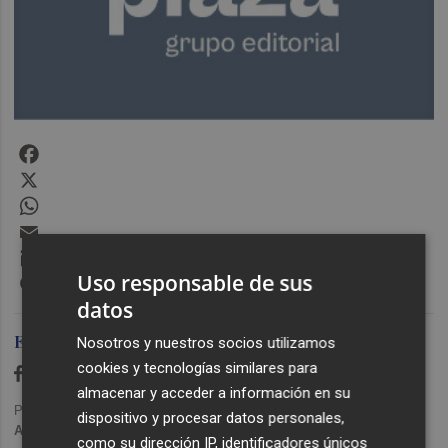
Facebook
X
WhatsApp
Email
LinkedIn
Uso responsable de sus
Messenger
datos
Ediciones Plaza
Nosotros y nuestros socios utilizamos
cookies y tecnologías similares para
almacenar y acceder a información en su
Publicado: 06/07/2020 ·
16:10
dispositivo y procesar datos personales,
Actualizado: 29/01/2024 · 11:17
como su dirección IP, identificadores únicos