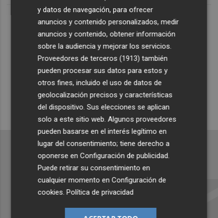
Lo Más Escuchado
y datos de navegación, para ofrecer
anuncios y contenido personalizados, medir
anuncios y contenido, obtener información
Suscríbete al canal de
sobre la audiencia y mejorar los servicios.
Proveedores de terceros (1913)
también
Whatsapp
pueden procesar sus datos para estos y
Siempre al día de las últimas noticias
otros fines, incluido el uso de datos de
geolocalización precisos y características
¡Quiero suscribirme!
del dispositivo. Sus elecciones se aplican
solo a este sitio web. Algunos proveedores
pueden basarse en el interés legítimo en
lugar del consentimiento; tiene derecho a
oponerse en
Configuración de publicidad
.
Puede retirar su consentimiento en
Recibe toda la actualidad de
cualquier momento en
Configuración de
Plaza Podcast en tu correo
cookies
.
Política de privacidad
Quiero suscribirme