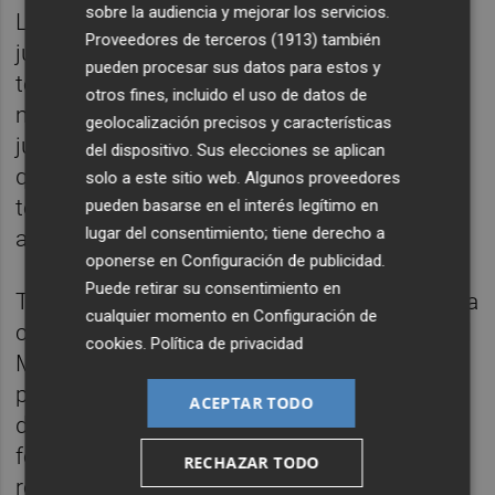
sobre la audiencia y mejorar los servicios.
La cadena estará operativa en seis meses,
Proveedores de terceros (1913)
también
justo para la precampaña. Una coincidencia
pueden procesar sus datos para estos y
temporal absolutamente casual. Porque
otros fines, incluido el uso de datos de
mientras el PSOE tenga problemas
geolocalización precisos y características
judiciales, ningún problema judicial se
del dispositivo. Sus elecciones se aplican
quedará sin su correspondiente canal de
solo a este sitio web. Algunos proveedores
televisión que lo contextualice
pueden basarse en el interés legítimo en
lugar del consentimiento; tiene derecho a
adecuadamente.
oponerse en
Configuración de publicidad
.
Puede retirar su consentimiento en
Turno para nuestra recomendación cultural a
cualquier momento en
Configuración de
cargo de Guillermo López: Europa en la Edad
cookies
.
Política de privacidad
Media, de Chris Wickham (Crítica, 2017). El
profesor de Oxford nos pasea por mil años
ACEPTAR TODO
de historia con Carlomagno, la revolución
feudal, Bizancio, la Peste negra y la
RECHAZAR TODO
reconstrucción de los estados