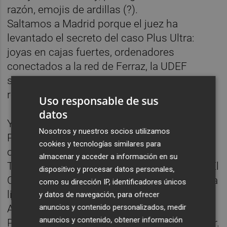
razón, emojis de ardillas (?).
Saltamos a Madrid porque el juez ha
levantado el secreto del caso Plus Ultra:
joyas en cajas fuertes, ordenadores
conectados a la red de Ferraz, la UDEF
situando a Zapatero en la "cúspide" de una
red de tráfico de influencias.
Uso responsable de sus
datos
Y aquí entra nuestra sección Psoizados.
Nosotros y nuestros socios utilizamos
Porque cuando la psoización ya había
cookies y tecnologías similares para
conquistado a los ayatolás y al planeta
almacenar y acceder a información en su
Tierra, quedaba un último territorio: la TDT. El
dispositivo y procesar datos personales,
Consejo de Ministros ha adjudicado la nueva
como su dirección IP, identificadores únicos
licencia al consorcio SIETE, liderado por
y datos de navegación, para ofrecer
Adolfo Utor, con los accionistas rebeldes de
anuncios y contenido personalizados, medir
anuncios y contenido, obtener información
PRISA y José Miguel Contreras como asesor.