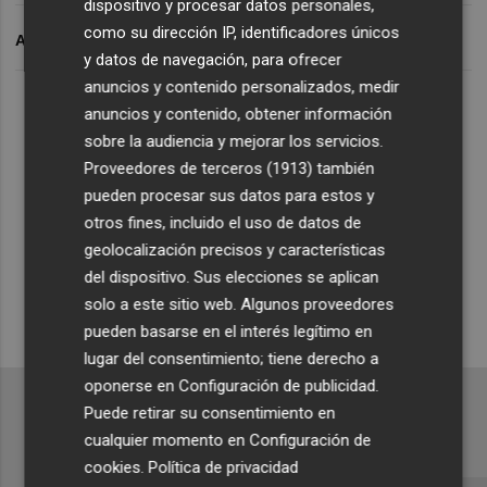
dispositivo y procesar datos personales,
como su dirección IP, identificadores únicos
ARCHIVADO EN
y datos de navegación, para ofrecer
anuncios y contenido personalizados, medir
Lo Más Escuchado
anuncios y contenido, obtener información
sobre la audiencia y mejorar los servicios.
Proveedores de terceros (1913)
también
Suscríbete al canal de
pueden procesar sus datos para estos y
Whatsapp
otros fines, incluido el uso de datos de
geolocalización precisos y características
Siempre al día de las últimas noticias
del dispositivo. Sus elecciones se aplican
¡Quiero suscribirme!
solo a este sitio web. Algunos proveedores
pueden basarse en el interés legítimo en
lugar del consentimiento; tiene derecho a
oponerse en
Configuración de publicidad
.
Puede retirar su consentimiento en
cualquier momento en
Configuración de
cookies
.
Política de privacidad
Recibe toda la actualidad de