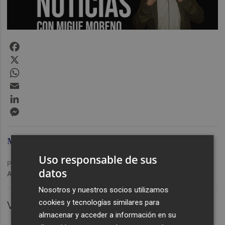
Facebook
X
WhatsApp
Email
LinkedIn
Messenger
Migue Moreno
Uso responsable de sus
Publicado: 26/05/2021 ·
13:47
datos
Actualizado: 29/01/2024 · 11:17
Nosotros y nuestros socios utilizamos
cookies y tecnologías similares para
VALÈNCIA.
almacenar y acceder a información en su