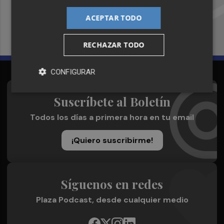
Plaza Podcast en tu correo
ACEPTAR TODO
Quiero suscribirme
RECHAZAR TODO
CONFIGURAR
Suscríbete al Boletín
Todos los días a primera hora en tu email
¡Quiero suscribirme!
Síguenos en redes
Plaza Podcast, desde cualquier medio